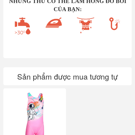
NHỮNG THỨ CÓ THỂ LÀM HỎNG ĐỒ BƠI
CỦA BẠN:
Sản phẩm được mua tương tự