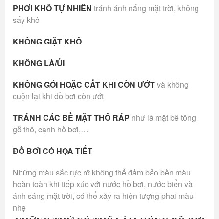
PHƠI KHÔ TỰ NHIÊN
tránh ánh nắng mặt trời, không
sấy khô
KHÔNG GIẶT KHÔ
KHÔNG LÀ/ỦI
KHÔNG GÓI HOẶC CẤT KHI CÒN ƯỚT
và không
cuộn lại khi đồ bơi còn ướt
TRÁNH CÁC BỀ MẶT THÔ RÁP
như là mặt bê tông,
gỗ thô, cạnh hồ bơi,…
ĐỒ BƠI CÓ HỌA TIẾT
Những màu sắc rực rỡ không thể đảm bảo bền màu
hoàn toàn khi tiếp xúc với nước hồ bơi, nước biển và
ánh sáng mặt trời, có thể xảy ra hiện tượng phai màu
nhẹ