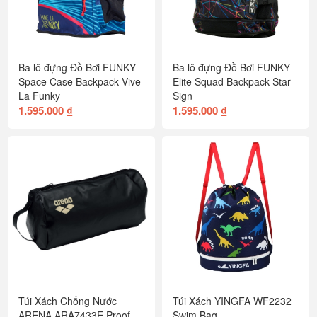
Ba lô đựng Đồ Bơi FUNKY
Ba lô đựng Đồ Bơi FUNKY
Space Case Backpack Vive
Elite Squad Backpack Star
La Funky
Sign
1.595.000 ₫
1.595.000 ₫
Túi Xách Chống Nước
Túi Xách YINGFA WF2232
ARENA ARA7433E Proof
Swim Bag