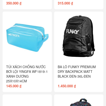
350.000 ₫
315.000 ₫
TÚI XÁCH CHỐNG NƯỚC
BA LÔ FUNKY PREMIUM
BƠI LỘI YINGFA WF1819-1
DRY BACKPACK MATT
XANH DƯƠNG
BLACK ĐEN-36L-ĐEN
25X10X14CM
145.000 ₫
1.450.000 ₫