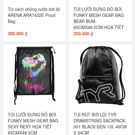
Túi xách chống nước bơi lội
TÚI LƯỚI ĐỰNG ĐỒ BƠI
ARENA ARA7432E Proof
FUNKY MESH GEAR BAG
Bag
BEAR BUM-
65CMX48.5CM-HỌA TIẾT
395.000 ₫
350.000 ₫
TÚI LƯỚI ĐỰNG ĐỒ BƠI
TÚI RÚT BƠI LỘI TYR
FUNKY MESH GEAR BAG
DRAWSTRING SACKPACK-
SEXY REXY HỌA TIẾT
001 BLACK ĐEN-13L 46CM
65CMX48.5CM
X 34CM