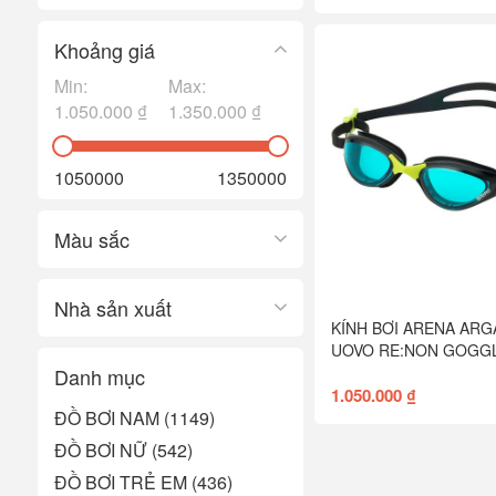
Khoảng giá
Min:
Max:
1.050.000 ₫
1.350.000 ₫
1050000
1350000
Màu sắc
Nhà sản xuất
KÍNH BƠI ARENA ARG
UOVO RE:NON GOGG
Danh mục
1.050.000 ₫
ĐỒ BƠI NAM (1149)
ĐỒ BƠI NỮ (542)
ĐỒ BƠI TRẺ EM (436)