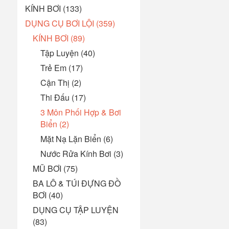
KÍNH BƠI (133)
DỤNG CỤ BƠI LỘI (359)
KÍNH BƠI (89)
Tập Luyện (40)
Trẻ Em (17)
Cận Thị (2)
Thi Đấu (17)
3 Môn Phối Hợp & Bơi
Biển (2)
Mặt Nạ Lặn Biển (6)
Nước Rửa Kính Bơi (3)
MŨ BƠI (75)
BA LÔ & TÚI ĐỰNG ĐỒ
BƠI (40)
DỤNG CỤ TẬP LUYỆN
(83)