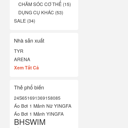
CHĂM SÓC CƠ THỂ (15)
DỤNG CỤ KHÁC (53)
SALE (34)
Nhà sản xuất
TYR
ARENA
Xem Tất Cả
Thẻ phổ biến
24S651
6913
6915
8085
Áo Bơi 1 Mảnh Nữ YINGFA
Áo Bơi 1 Mảnh YINGFA
BHSWIM