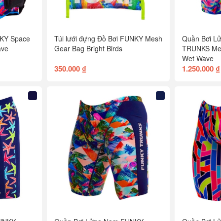
NKY Space
Túi lưới đựng Đồ Bơi FUNKY Mesh
Quần Bơi L
ave
Gear Bag Bright Birds
TRUNKS Men
Wet Wave
350.000 ₫
1.250.000 ₫