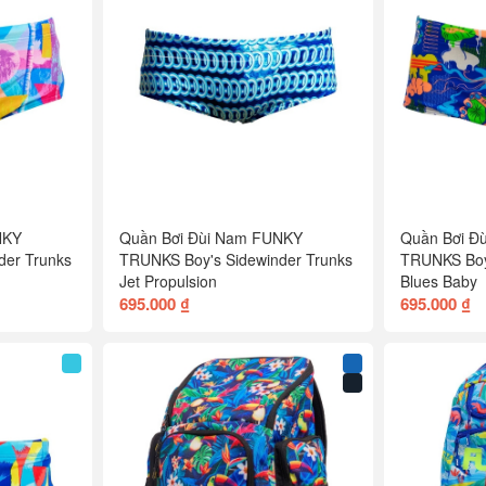
NKY
Quần Bơi Đùi Nam FUNKY
Quần Bơi Đ
der Trunks
TRUNKS Boy's Sidewinder Trunks
TRUNKS Boy'
Jet Propulsion
Blues Baby
695.000 ₫
695.000 ₫