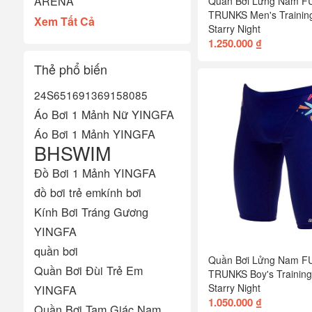
ARENA
Quần Bơi Lửng Nam 
TRUNKS Men's Trainin
Xem Tất Cả
Starry Night
1.250.000 ₫
Thẻ phổ biến
24S651
6913
6915
8085
Áo Bơi 1 Mảnh Nữ YINGFA
Áo Bơi 1 Mảnh YINGFA
BHSWIM
Đồ Bơi 1 Mảnh YINGFA
đồ bơi trẻ em
kính bơi
Kính Bơi Tráng Gương
YINGFA
quần bơi
Quần Bơi Lửng Nam 
Quần Bơi Đùi Trẻ Em
TRUNKS Boy's Trainin
Starry Night
YINGFA
1.050.000 ₫
Quần Bơi Tam Giác Nam