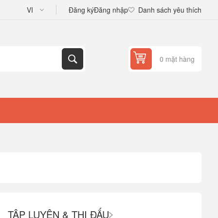
Đăng ký
Đăng nhập
Danh sách yêu thích
0 mặt hàng
TẬP LUYỆN & THI ĐẤU