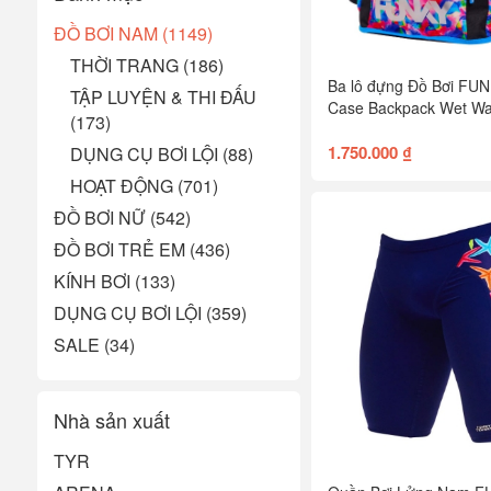
ĐỒ BƠI NAM (1149)
THỜI TRANG (186)
Ba lô đựng Đồ Bơi FU
TẬP LUYỆN & THI ĐẤU
Case Backpack Wet W
(173)
1.750.000 ₫
DỤNG CỤ BƠI LỘI (88)
HOẠT ĐỘNG (701)
ĐỒ BƠI NỮ (542)
ĐỒ BƠI TRẺ EM (436)
KÍNH BƠI (133)
DỤNG CỤ BƠI LỘI (359)
SALE (34)
Nhà sản xuất
TYR