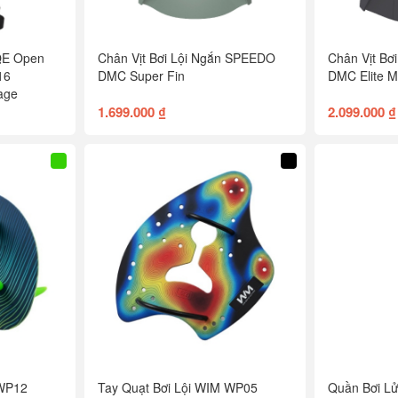
QE Open
Chân Vịt Bơi Lội Ngắn SPEEDO
Chân Vịt Bơ
16
DMC Super Fin
DMC Elite 
age
1.699.000 ₫
2.099.000 ₫
 WP12
Tay Quạt Bơi Lội WIM WP05
Quần Bơi Lử