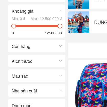
Khoảng giá
Min:
0 ₫
Max:
12.500.000 ₫
DỤNG
0
12500000
Còn hàng
Kích thước
Màu sắc
Nhà sản xuất
Danh mục