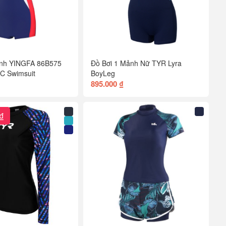
ảnh YINGFA 86B575
Đồ Bơi 1 Mảnh Nữ TYR Lyra
C Swimsuit
BoyLeg
895.000 ₫
₫