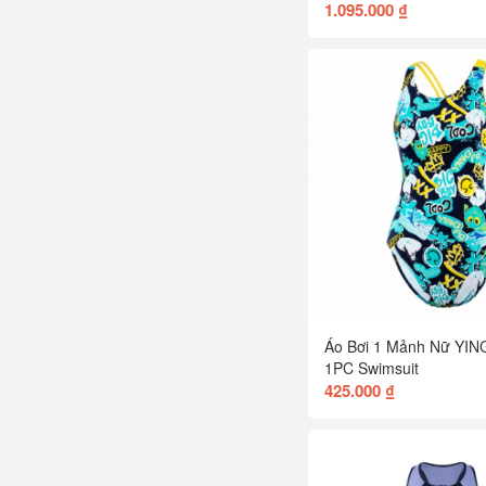
1.095.000 ₫
Áo Bơi 1 Mảnh Nữ YIN
1PC Swimsuit
425.000 ₫