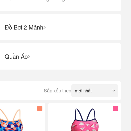
Đồ Bơi 2 Mảnh
Quần Áo
Sắp xếp theo