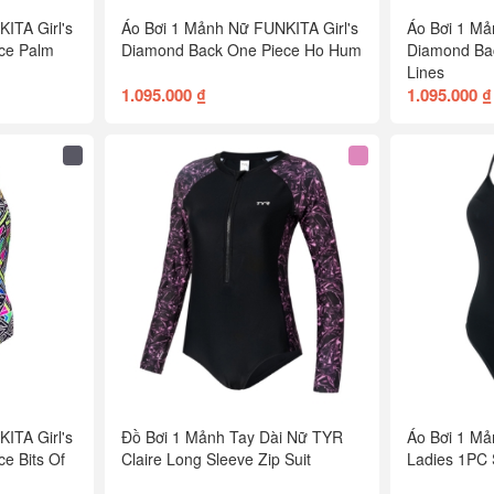
ITA Girl's
Áo Bơi 1 Mảnh Nữ FUNKITA Girl's
Áo Bơi 1 Mả
ce Palm
Diamond Back One Piece Ho Hum
Diamond Bac
Lines
1.095.000 ₫
1.095.000 ₫
ITA Girl's
Đồ Bơi 1 Mảnh Tay Dài Nữ TYR
Áo Bơi 1 M
e Bits Of
Claire Long Sleeve Zip Suit
Ladies 1PC 