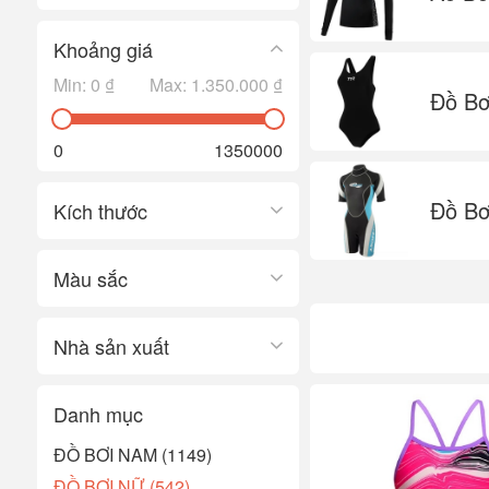
Khoảng giá
Min:
0 ₫
Max:
1.350.000 ₫
Đồ Bơ
0
1350000
Đồ Bơ
Kích thước
Màu sắc
Nhà sản xuất
Danh mục
ĐỒ BƠI NAM (1149)
ĐỒ BƠI NỮ (542)