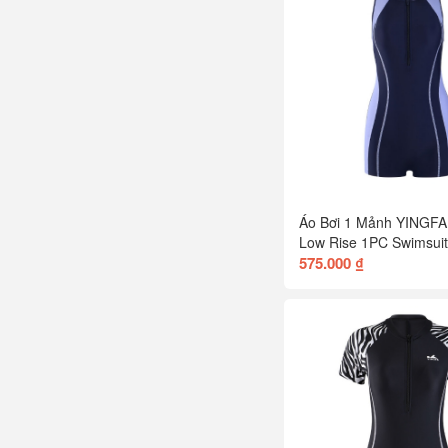
Áo Bơi 1 Mảnh YINGFA
Low Rise 1PC Swimsuit
575.000 ₫