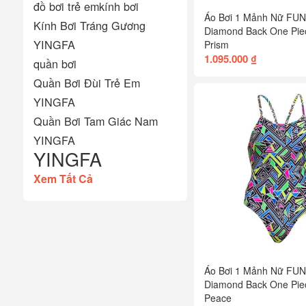
đồ bơi trẻ em
kính bơi
Áo Bơi 1 Mảnh Nữ FUNK
Kính Bơi Tráng Gương
Diamond Back One Pie
YINGFA
Prism
1.095.000 ₫
quần bơi
Quần Bơi Đùi Trẻ Em
YINGFA
Quần Bơi Tam Giác Nam
YINGFA
YINGFA
Xem Tất Cả
Áo Bơi 1 Mảnh Nữ FUNK
Diamond Back One Piec
Peace