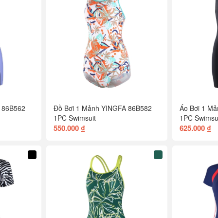
 86B562
Đồ Bơi 1 Mảnh YINGFA 86B582
Áo Bơi 1 M
1PC Swimsuit
1PC Swimsu
550.000 ₫
625.000 ₫