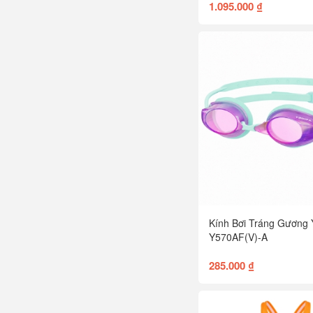
1.095.000 ₫
Kính Bơi Tráng Gương
Y570AF(V)-A
285.000 ₫