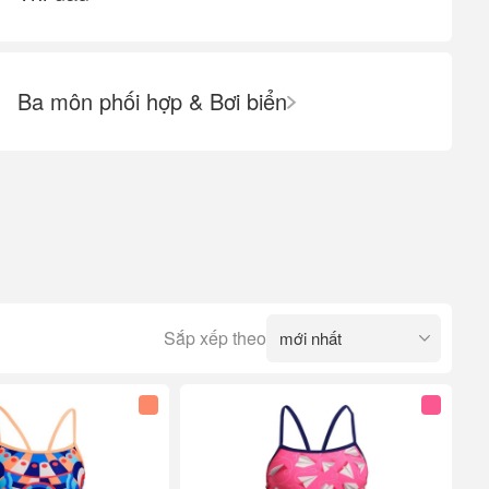
Ba môn phối hợp & Bơi biển
Sắp xếp theo