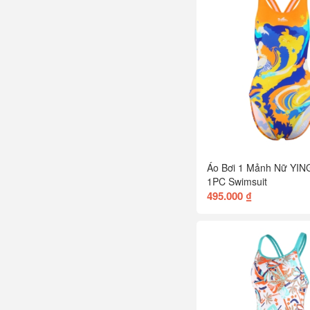
Áo Bơi 1 Mảnh Nữ YIN
1PC Swimsuit
495.000 ₫