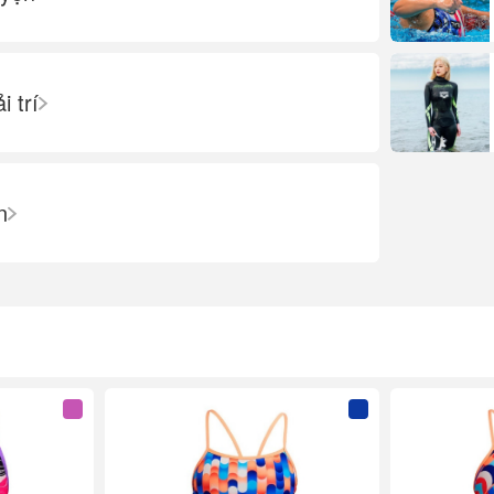
i trí
n