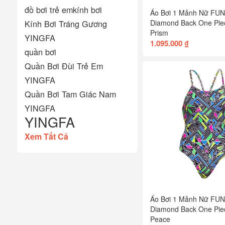
đồ bơi trẻ em
kính bơi
Áo Bơi 1 Mảnh Nữ FUNK
Diamond Back One Pie
Kính Bơi Tráng Gương
Prism
YINGFA
1.095.000 ₫
quần bơi
Quần Bơi Đùi Trẻ Em
YINGFA
Quần Bơi Tam Giác Nam
YINGFA
YINGFA
Xem Tất Cả
Áo Bơi 1 Mảnh Nữ FUNK
Diamond Back One Piec
Peace