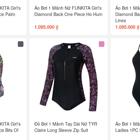
ITA Girl's
Áo Bơi 1 Mảnh Nữ FUNKITA Girl's
Áo Bơi 1 Mả
ce Palm
Diamond Back One Piece Ho Hum
Diamond Bac
Lines
1.095.000 ₫
1.095.000 ₫
ITA Girl's
Đồ Bơi 1 Mảnh Tay Dài Nữ TYR
Áo Bơi 1 M
e Bits Of
Claire Long Sleeve Zip Suit
Ladies 1PC 