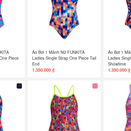
KITA
Áo Bơi 1 Mảnh Nữ FUNKITA
Áo Bơi 1 M
 One Piece
Ladies Single Strap One Piece Tail
Ladies Sing
End
Showtime
1.350.000 ₫
1.350.000 ₫