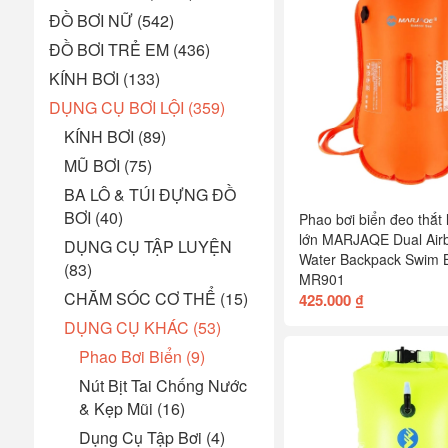
ĐỒ BƠI NỮ (542)
ĐỒ BƠI TRẺ EM (436)
KÍNH BƠI (133)
DỤNG CỤ BƠI LỘI (359)
KÍNH BƠI (89)
MŨ BƠI (75)
BA LÔ & TÚI ĐỰNG ĐỒ
BƠI (40)
Phao bơi biển đeo thắt
lớn MARJAQE Dual Air
DỤNG CỤ TẬP LUYỆN
Water Backpack Swim 
(83)
MR901
CHĂM SÓC CƠ THỂ (15)
425.000 ₫
DỤNG CỤ KHÁC (53)
Phao Bơi Biển (9)
Nút Bịt Tai Chống Nước
& Kẹp Mũi (16)
Dụng Cụ Tập Bơi (4)