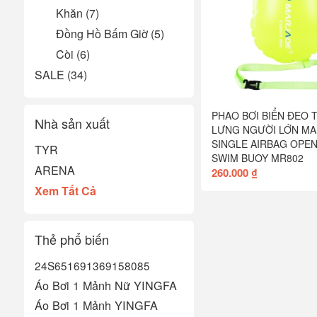
Khăn (7)
Đồng Hồ Bấm Giờ (5)
Còi (6)
SALE (34)
PHAO BƠI BIỂN ĐEO 
Nhà sản xuất
LƯNG NGƯỜI LỚN M
SINGLE AIRBAG OPE
TYR
SWIM BUOY MR802
ARENA
260.000 ₫
Xem Tất Cả
Thẻ phổ biến
24S651
6913
6915
8085
Áo Bơi 1 Mảnh Nữ YINGFA
Áo Bơi 1 Mảnh YINGFA