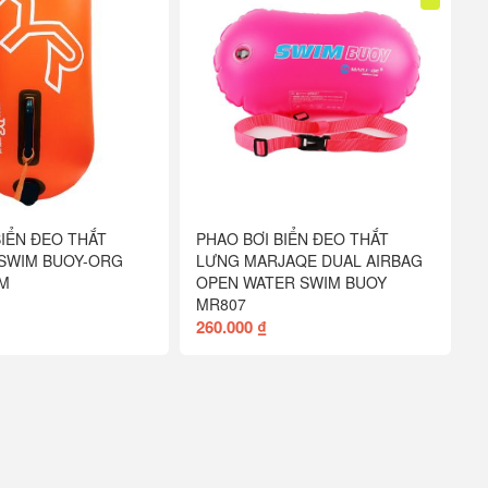
BIỂN ĐEO THẮT
PHAO BƠI BIỂN ĐEO THẮT
SWIM BUOY-ORG
LƯNG MARJAQE DUAL AIRBAG
AM
OPEN WATER SWIM BUOY
MR807
260.000 ₫