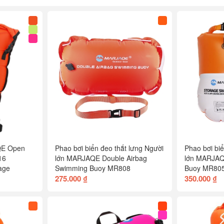
QE Open
Phao bơi biển đeo thắt lưng Người
Phao bơi biể
16
lớn MARJAQE Double Airbag
lớn MARJAQ
age
Swimming Buoy MR808
Buoy MR80
275.000 ₫
350.000 ₫