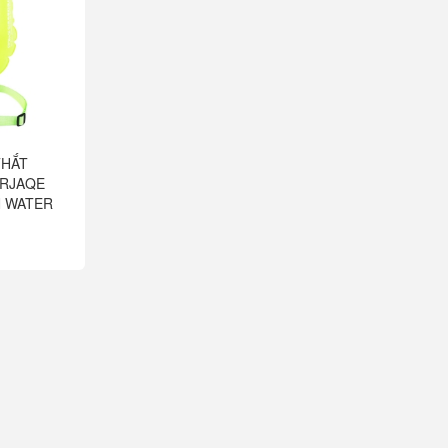
THẮT
ARJAQE
N WATER