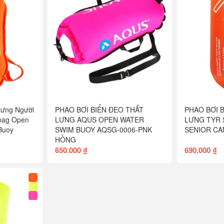
 lưng Người
PHAO BƠI BIỂN ĐEO THẮT
PHAO BƠI 
bag Open
LƯNG AQUS OPEN WATER
LƯNG TYR 
Buoy
SWIM BUOY AQSG-0006-PNK
SENIOR C
HỒNG
650.000 ₫
690.000 ₫