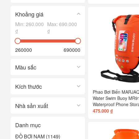
Khoảng giá
Min:
260.000
Max:
690.000
₫
₫
260000
690000
Màu sắc
Kích thước
Phao Bơi Biển MARJA
Water Swim Buoy MR9
Waterproof Phone Stor
Nhà sản xuất
475.000 ₫
Danh mục
ĐỒ BƠI NAM (1149)