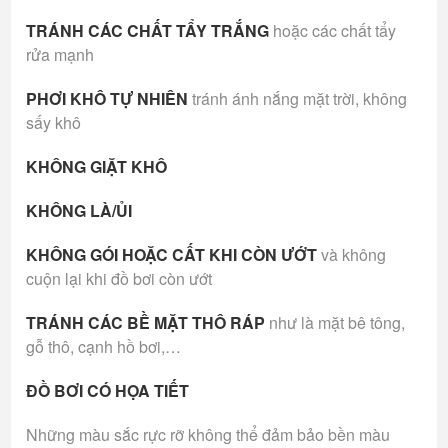
TRÁNH CÁC CHẤT TẨY TRẮNG
hoặc các chất tẩy
rửa mạnh
PHƠI KHÔ TỰ NHIÊN
tránh ánh nắng mặt trời, không
sấy khô
KHÔNG GIẶT KHÔ
KHÔNG LÀ/ỦI
KHÔNG GÓI HOẶC CẤT KHI CÒN ƯỚT
và không
cuộn lại khi đồ bơi còn ướt
TRÁNH CÁC BỀ MẶT THÔ RÁP
như là mặt bê tông,
gỗ thô, cạnh hồ bơi,…
ĐỒ BƠI CÓ HỌA TIẾT
Những màu sắc rực rỡ không thể đảm bảo bền màu