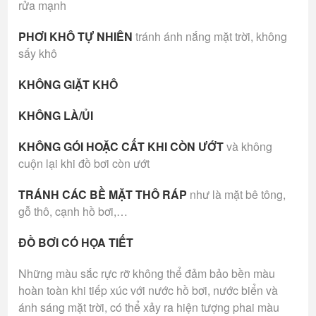
rửa mạnh
PHƠI KHÔ TỰ NHIÊN
tránh ánh nắng mặt trời, không
sấy khô
KHÔNG GIẶT KHÔ
KHÔNG LÀ/ỦI
KHÔNG GÓI HOẶC CẤT KHI CÒN ƯỚT
và không
cuộn lại khi đồ bơi còn ướt
TRÁNH CÁC BỀ MẶT THÔ RÁP
như là mặt bê tông,
gỗ thô, cạnh hồ bơi,…
ĐỒ BƠI CÓ HỌA TIẾT
Những màu sắc rực rỡ không thể đảm bảo bền màu
hoàn toàn khi tiếp xúc với nước hồ bơi, nước biển và
ánh sáng mặt trời, có thể xảy ra hiện tượng phai màu