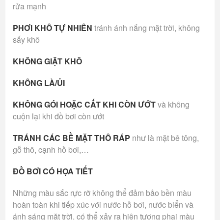
rửa mạnh
PHƠI KHÔ TỰ NHIÊN
tránh ánh nắng mặt trời, không
sấy khô
KHÔNG GIẶT KHÔ
KHÔNG LÀ/ỦI
KHÔNG GÓI HOẶC CẤT KHI CÒN ƯỚT
và không
cuộn lại khi đồ bơi còn ướt
TRÁNH CÁC BỀ MẶT THÔ RÁP
như là mặt bê tông,
gỗ thô, cạnh hồ bơi,…
ĐỒ BƠI CÓ HỌA TIẾT
Những màu sắc rực rỡ không thể đảm bảo bền màu
hoàn toàn khi tiếp xúc với nước hồ bơi, nước biển và
ánh sáng mặt trời, có thể xảy ra hiện tượng phai màu