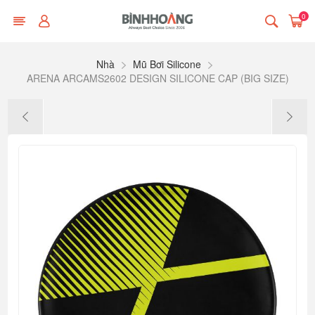
0
Nhà
Mũ Bơi Silicone
ARENA ARCAMS2602 DESIGN SILICONE CAP (BIG SIZE)