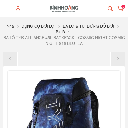
0
Nhà
DỤNG CỤ BƠI LỘI
BA LÔ & TÚI ĐỰNG ĐỒ BƠI
Ba lô
BA LÔ TYR ALLIANCE 45L BACKPACK - COSMIC NIGHT-COSMIC
NIGHT 916 BLUTEA