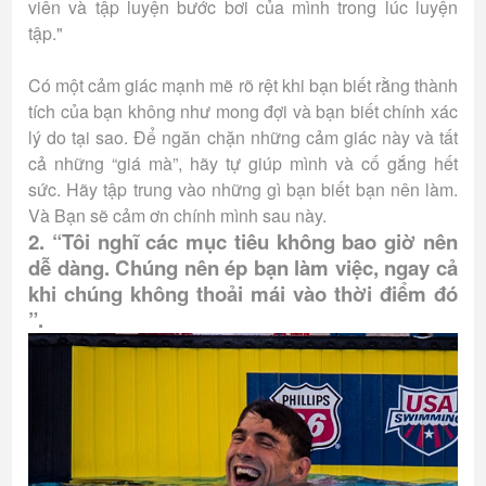
viên và tập luyện bước bơi của mình trong lúc luyện
tập."
Có một cảm giác mạnh mẽ rõ rệt khi bạn biết rằng thành
tích của bạn không như mong đợi và bạn biết chính xác
lý do tại sao. Để ngăn chặn những cảm giác này và tất
cả những “giá mà”, hãy tự giúp mình và cố gắng hết
sức. Hãy tập trung vào những gì bạn biết bạn nên làm.
Và Bạn sẽ cảm ơn chính mình sau này.
2. “Tôi nghĩ các mục tiêu không bao giờ nên
dễ dàng. Chúng nên ép bạn làm việc, ngay cả
khi chúng không thoải mái vào thời điểm đó
”.