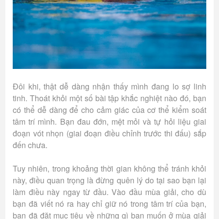
Đôi khi, thật dễ dàng nhận thấy mình đang lo sợ linh
tinh. Thoát khỏi một số bài tập khắc nghiệt nào đó, bạn
có thể dễ dàng để cho cảm giác của cơ thể kiểm soát
tâm trí mình. Bạn đau đớn, mệt mỏi và tự hỏi liệu giai
đoạn vót nhọn (giai đoạn điều chỉnh trước thi đấu) sắp
đến chưa.
Tuy nhiên, trong khoảng thời gian không thể tránh khỏi
này, điều quan trọng là đừng quên lý do tại sao bạn lại
làm điều này ngay từ đầu. Vào đầu mùa giải, cho dù
bạn đã viết nó ra hay chỉ giữ nó trong tâm trí của bạn,
bạn đã đặt mục tiêu về những gì bạn muốn ở mùa giải