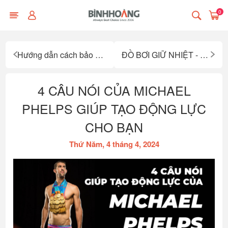
0
Hướng dẫn cách bảo quản đồ bơi
ĐỒ BƠI GIỮ NHIỆT - BÍ QUYẾT BƠI LỘI AN TOÀN CHO BÉ
4 CÂU NÓI CỦA MICHAEL
PHELPS GIÚP TẠO ĐỘNG LỰC
CHO BẠN
Thứ Năm, 4 tháng 4, 2024