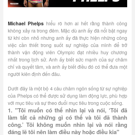
Michael Phelps
hiểu rõ hơn ai hết rằng thành công
không xảy ra trong đêm. Mặc dù anh ấy đã nổi bật ngay
từ khi còn nhỏ nhưng anh ấy đã thực hiện những công
việc cần thiết trong suốt sự nghiệp của mình để trở
thành vận động viên Olympic đạt nhiều huy chương
nhất trong lịch sử. Anh ấy biết sức mạnh của sự chăm
chỉ và quyết tâm, và anh ấy biết điều đó có thể đưa một
người kiên định đến đâu.
Dưới đây là một bộ 4 câu châm ngôn sống từ sự nghiệp
của Phelps có thể được sử dụng làm động lực, phù hợp
với mục tiêu và sự theo đuổi mục tiêu trong cuộc sống.
1. "Tôi muốn có thể nhìn lại và nói, ‘Tôi đã
làm tất cả những gì có thể và tôi đã thành
công.’ Tôi không muốn nhìn lại và nói rằng
đáng lẽ tôi nên làm điều này hoặc điều kia"