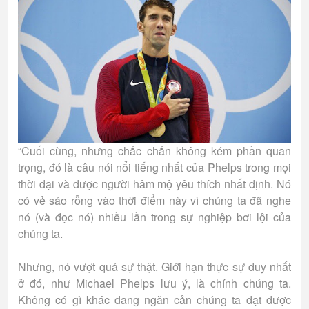
“Cuối cùng, nhưng chắc chắn không kém phần quan
trọng, đó là câu nói nổi tiếng nhất của Phelps trong mọi
thời đại và được người hâm mộ yêu thích nhất định. Nó
có vẻ sáo rỗng vào thời điểm này vì chúng ta đã nghe
nó (và đọc nó) nhiều lần trong sự nghiệp bơi lội của
chúng ta.
Nhưng, nó vượt quá sự thật. Giới hạn thực sự duy nhất
ở đó, như Michael Phelps lưu ý, là chính chúng ta.
Không có gì khác đang ngăn cản chúng ta đạt được