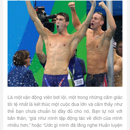
Là một vận động viên bơi lội, một trong những cảm giác
tồi tệ nhất là kết thúc một cuộc đua lớn và cảm thấy như
thể bạn chưa chuẩn bị đầy đủ cho nó. Bạn tự nói với
bản thân, “giá như mình tập động tác về đích của mình
nhiều hơn,” hoặc “Uớc gì mình đã lắng nghe Huấn luyện