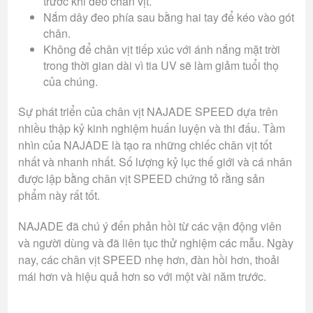
trước khi đeo chân vịt.
Nắm dây đeo phía sau bằng hai tay để kéo vào gót
chân.
Không để chân vịt tiếp xúc với ánh nắng mặt trời
trong thời gian dài vì tia UV sẽ làm giảm tuổi thọ
của chúng.
Sự phát triển của chân vịt NAJADE SPEED dựa trên
nhiều thập kỷ kinh nghiệm huấn luyện và thi đấu. Tầm
nhìn của NAJADE là tạo ra những chiếc chân vịt tốt
nhất và nhanh nhất. Số lượng kỷ lục thế giới và cá nhân
được lập bằng chân vịt SPEED chứng tỏ rằng sản
phẩm này rất tốt.
NAJADE đã chú ý đến phản hồi từ các vận động viên
và người dùng và đã liên tục thử nghiệm các mẫu. Ngày
nay, các chân vịt SPEED nhẹ hơn, đàn hồi hơn, thoải
mái hơn và hiệu quả hơn so với một vài năm trước.