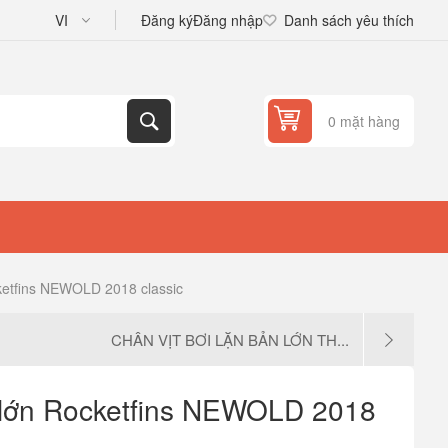
Đăng ký
Đăng nhập
Danh sách yêu thích
0 mặt hàng
cketfins NEWOLD 2018 classic
CHÂN VỊT BƠI LẶN BẢN LỚN TH...
n lớn Rocketfins NEWOLD 2018