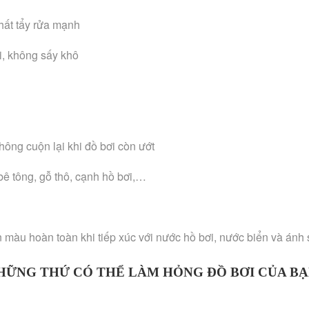
hất tẩy rửa mạnh
i, không sấy khô
hông cuộn lại khi đồ bơi còn ướt
bê tông, gỗ thô, cạnh hồ bơi,…
àu hoàn toàn khi tiếp xúc với nước hồ bơi, nước biển và ánh sá
HỮNG THỨ CÓ THỂ LÀM HỎNG ĐỒ BƠI CỦA BẠ