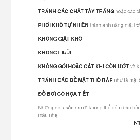
TRÁNH CÁC CHẤT TẨY TRẮNG
hoặc các c
PHƠI KHÔ TỰ NHIÊN
tránh ánh nắng mặt trờ
KHÔNG GIẶT KHÔ
KHÔNG LÀ/ỦI
KHÔNG GÓI HOẶC CẤT KHI CÒN ƯỚT
và k
TRÁNH CÁC BỀ MẶT THÔ RÁP
như là mặt 
ĐỒ BƠI CÓ HỌA TIẾT
Những màu sắc rực rỡ không thể đảm bảo bền m
màu nhẹ
N