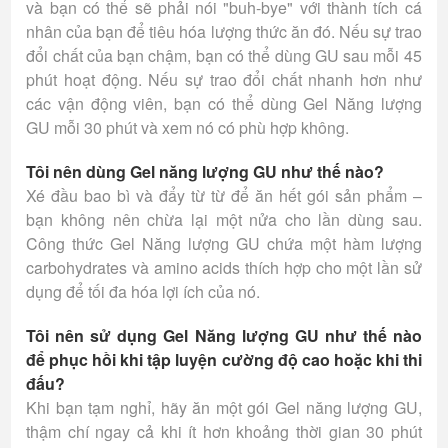
và bạn có thể sẽ phải nói "buh-bye" với thành tích cá
nhân của bạn để tiêu hóa lượng thức ăn đó. Nếu sự trao
đổi chất của bạn chậm, bạn có thể dùng GU sau mỗi 45
phút hoạt động. Nếu sự trao đổi chất nhanh hơn như
các vận động viên, bạn có thể dùng Gel Năng lượng
GU mỗi 30 phút và xem nó có phù hợp không.
Tôi nên dùng Gel năng lượng GU như thế nào?
Xé đầu bao bì và đẩy từ từ để ăn hết gói sản phẩm –
bạn không nên chừa lại một nửa cho lần dùng sau.
Công thức Gel Năng lượng GU chứa một hàm lượng
carbohydrates và amino acids thích hợp cho một lần sử
dụng để tối đa hóa lợi ích của nó.
Tôi nên sử dụng Gel Năng lượng GU như thế nào
để phục hồi khi tập luyện cường độ cao hoặc khi thi
đấu?
Khi bạn tạm nghỉ, hãy ăn một gói Gel năng lượng GU,
thậm chí ngay cả khi ít hơn khoảng thời gian 30 phút