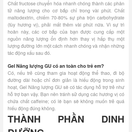
Chất fructose chuyển hóa nhanh chóng thành các phân
tử năng lượng cho cơ bắp chỉ trong vài phút. Chất
maltodextrin, chiếm 70-80% sự pha trộn carbohydrate
(tùy hương vị), phải mất thêm vài phút nữa. Vì sự trì
hoãn này, các cơ bắp của bạn được cung cấp một
nguồn năng lượng ổn định hơn thay vị hấp thụ một
lượng đường lớn một cách nhanh chóng và nhận những
tác động xấu sau đó.
Gel Năng lượng GU có an toàn cho trẻ em?
Có, nếu trẻ cũng tham gia hoạt động thể thao, đi bộ
đường dài hoặc chỉ đơn giản là hiếu động trong sinh
hoạt, Gel Năng lượng GU sẽ có tác dụng hỗ trợ trẻ như
hỗ trợ bạn vậy. Bạn nên tránh sử dụng các hương vị có
chứa chất caffeine; có lẽ bạn sẽ không muốn trẻ quá
hiếu động đúng không.
THÀNH PHẦN DINH