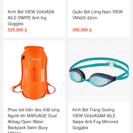
Kính Bơi VIEW V240ASA
Quần Bơi Lửng Nam VIEW
AILE SWIPE Anti-fog
VM420 42cm
Goggles
525.000 ₫
395.000 ₫
Phao bơi biển đeo thắt lưng
Kính Bơi Tráng Gương
Người lớn MARJAQE Dual
VIEW V240ASAM AILE
Airbag Open Water
Swipe Anti-Fog Mirrored
Backpack Swim Buoy
Goggles