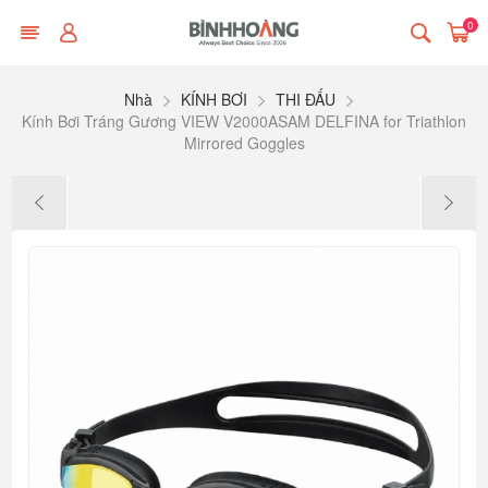
0
Nhà
KÍNH BƠI
THI ĐẤU
Kính Bơi Tráng Gương VIEW V2000ASAM DELFINA for Triathlon
Mirrored Goggles