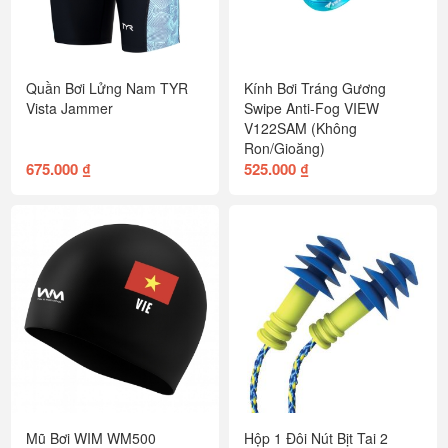
Quần Bơi Lửng Nam TYR
Kính Bơi Tráng Gương
Vista Jammer
Swipe Anti-Fog VIEW
V122SAM (Không
Ron/Gioăng)
675.000 ₫
525.000 ₫
Mũ Bơi WIM WM500
Hộp 1 Đôi Nút Bịt Tai 2