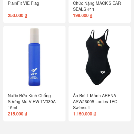
PlainFit VIE Flag
Chức Nặng MACK'S EAR
SEALS #11
250.000 ₫
199.000 ₫
Nước Rửa Kính Chống
Áo Bơi 1 Mảnh ARENA
Sương Mù VIEW TV330A-
ASW26005 Ladies 1PC
15ml
Swimsuit
215.000 ₫
1.150.000 ₫