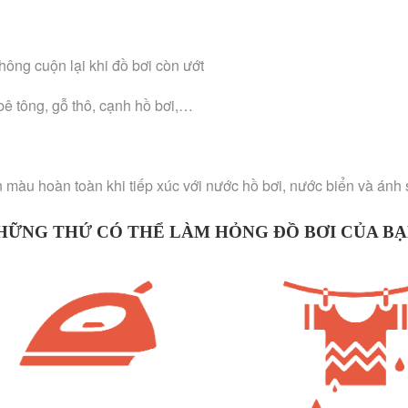
hông cuộn lại khi đồ bơi còn ướt
bê tông, gỗ thô, cạnh hồ bơi,…
àu hoàn toàn khi tiếp xúc với nước hồ bơi, nước biển và ánh sá
HỮNG THỨ CÓ THỂ LÀM HỎNG ĐỒ BƠI CỦA BẠ