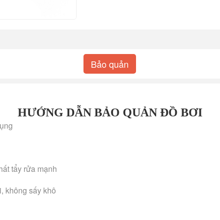
Bảo quản
HƯỚNG DẪN BẢO QUẢN ĐỒ BƠI
dụng
hất tẩy rửa mạnh
i, không sấy khô