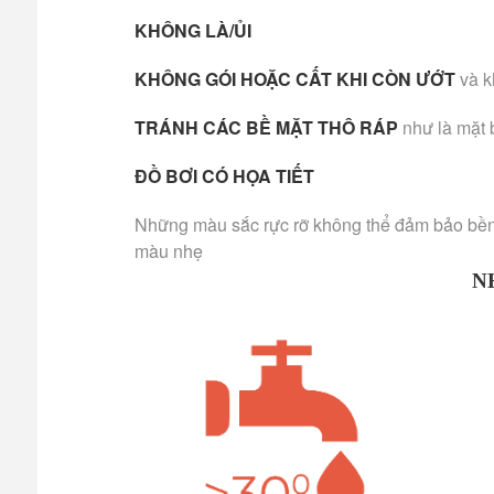
KHÔNG LÀ/ỦI
KHÔNG GÓI HOẶC CẤT KHI CÒN ƯỚT
và k
TRÁNH CÁC BỀ MẶT THÔ RÁP
như là mặt 
ĐỒ BƠI CÓ HỌA TIẾT
Những màu sắc rực rỡ không thể đảm bảo bền m
màu nhẹ
N