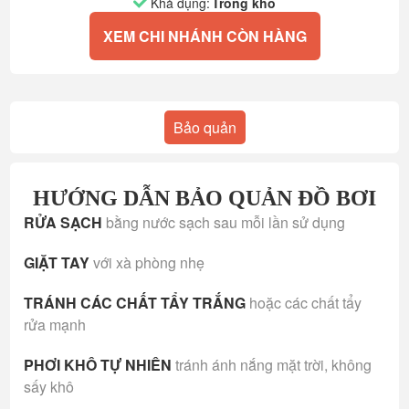
Khả dụng:
Trong kho
XEM CHI NHÁNH CÒN HÀNG
Bảo quản
HƯỚNG DẪN BẢO QUẢN ĐỒ BƠI
RỬA SẠCH
bằng nước sạch sau mỗi lần sử dụng
GIẶT TAY
với xà phòng nhẹ
TRÁNH CÁC CHẤT TẨY TRẮNG
hoặc các chất tẩy
rửa mạnh
PHƠI KHÔ TỰ NHIÊN
tránh ánh nắng mặt trời, không
sấy khô