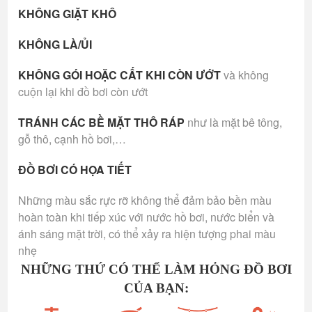
KHÔNG GIẶT KHÔ
KHÔNG LÀ/ỦI
KHÔNG GÓI HOẶC CẤT KHI CÒN ƯỚT
và không
cuộn lại khi đồ bơi còn ướt
TRÁNH CÁC BỀ MẶT THÔ RÁP
như là mặt bê tông,
gỗ thô, cạnh hồ bơi,…
ĐỒ BƠI CÓ HỌA TIẾT
Những màu sắc rực rỡ không thể đảm bảo bền màu
hoàn toàn khi tiếp xúc với nước hồ bơi, nước biển và
ánh sáng mặt trời, có thể xảy ra hiện tượng phai màu
nhẹ
NHỮNG THỨ CÓ THỂ LÀM HỎNG ĐỒ BƠI
CỦA BẠN: