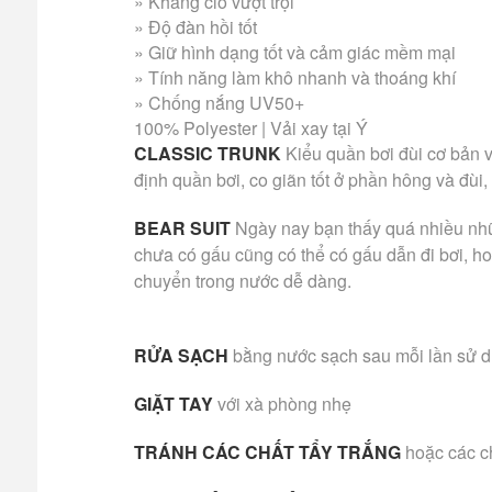
» Kháng clo vượt trội
» Độ đàn hồi tốt
» Giữ hình dạng tốt và cảm giác mềm mại
» Tính năng làm khô nhanh và thoáng khí
» Chống nắng UV50+
100% Polyester | Vải xay tại Ý
CLASSIC TRUNK
Kiểu quần bơi đùi cơ bản v
định quần bơi, co giãn tốt ở phần hông và đùi,
BEAR SUIT
Ngày nay bạn thấy quá nhiều nhữ
chưa có gấu cũng có thể có gấu dẫn đi bơi, ho
chuyển trong nước dễ dàng.
RỬA SẠCH
bằng nước sạch sau mỗi lần sử 
GIẶT TAY
với xà phòng nhẹ
TRÁNH CÁC CHẤT TẨY TRẮNG
hoặc các c