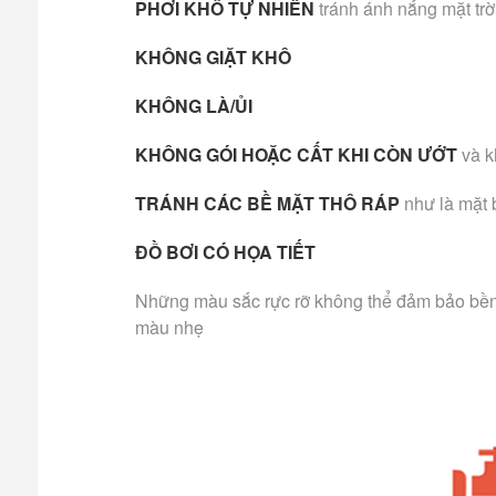
PHƠI KHÔ TỰ NHIÊN
tránh ánh nắng mặt trờ
KHÔNG GIẶT KHÔ
KHÔNG LÀ/ỦI
KHÔNG GÓI HOẶC CẤT KHI CÒN ƯỚT
và k
TRÁNH CÁC BỀ MẶT THÔ RÁP
như là mặt 
ĐỒ BƠI CÓ HỌA TIẾT
Những màu sắc rực rỡ không thể đảm bảo bền m
màu nhẹ