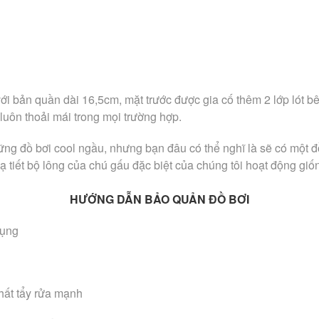
ới bản quần dài 16,5cm, mặt trước được gia cố thêm 2 lớp lót b
 luôn thoải mái trong mọi trường hợp.
ng đồ bơi cool ngầu, nhưng bạn đâu có thể nghĩ là sẽ có một 
ạ tiết bộ lông của chú gấu đặc biệt của chúng tôi hoạt động giố
HƯỚNG DẪN BẢO QUẢN ĐỒ BƠI
dụng
hất tẩy rửa mạnh