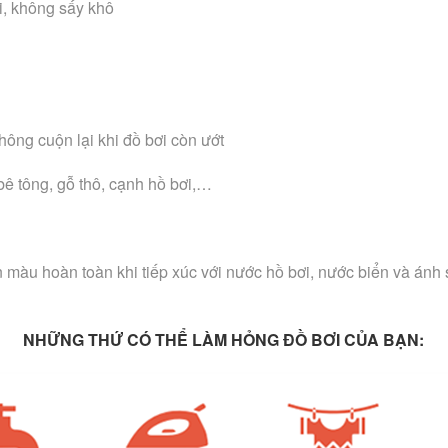
i, không sấy khô
hông cuộn lại khi đồ bơi còn ướt
bê tông, gỗ thô, cạnh hồ bơi,…
àu hoàn toàn khi tiếp xúc với nước hồ bơi, nước biển và ánh sá
NHỮNG THỨ CÓ THỂ LÀM HỎNG ĐỒ BƠI CỦA BẠN: