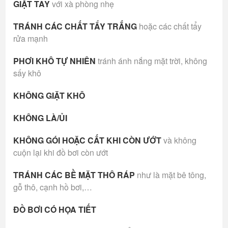
GIẶT TAY
với xà phòng nhẹ
TRÁNH CÁC CHẤT TẨY TRẮNG
hoặc các chất tẩy
rửa mạnh
PHƠI KHÔ TỰ NHIÊN
tránh ánh nắng mặt trời, không
sấy khô
KHÔNG GIẶT KHÔ
KHÔNG LÀ/ỦI
KHÔNG GÓI HOẶC CẤT KHI CÒN ƯỚT
và không
cuộn lại khi đồ bơi còn ướt
TRÁNH CÁC BỀ MẶT THÔ RÁP
như là mặt bê tông,
gỗ thô, cạnh hồ bơi,…
ĐỒ BƠI CÓ HỌA TIẾT