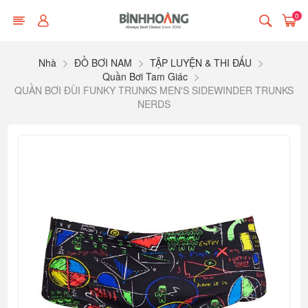
0
Nhà
ĐỒ BƠI NAM
TẬP LUYỆN & THI ĐẤU
Quần Bơi Tam Giác
QUẦN BƠI ĐÙI FUNKY TRUNKS MEN'S SIDEWINDER TRUNKS
NERDS