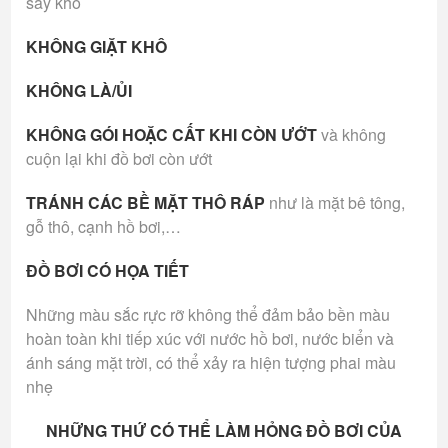
sấy khô
KHÔNG GIẶT KHÔ
KHÔNG LÀ/ỦI
KHÔNG GÓI HOẶC CẤT KHI CÒN ƯỚT
và không
cuộn lại khi đồ bơi còn ướt
TRÁNH CÁC BỀ MẶT THÔ RÁP
như là mặt bê tông,
gỗ thô, cạnh hồ bơi,…
ĐỒ BƠI CÓ HỌA TIẾT
Những màu sắc rực rỡ không thể đảm bảo bền màu
hoàn toàn khi tiếp xúc với nước hồ bơi, nước biển và
ánh sáng mặt trời, có thể xảy ra hiện tượng phai màu
nhẹ
NHỮNG THỨ CÓ THỂ LÀM HỎNG ĐỒ BƠI CỦA