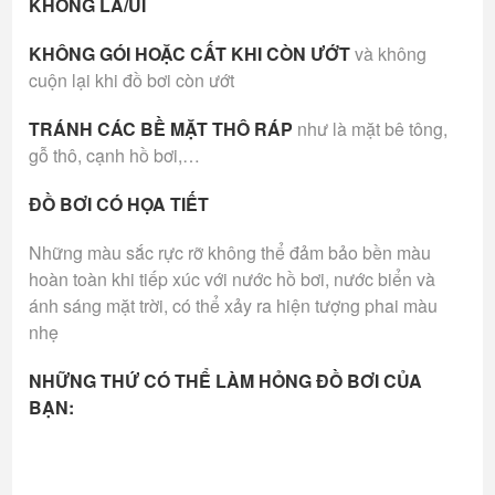
KHÔNG LÀ/ỦI
KHÔNG GÓI HOẶC CẤT KHI CÒN ƯỚT
và không
cuộn lại khi đồ bơi còn ướt
TRÁNH CÁC BỀ MẶT THÔ RÁP
như là mặt bê tông,
gỗ thô, cạnh hồ bơi,…
ĐỒ BƠI CÓ HỌA TIẾT
Những màu sắc rực rỡ không thể đảm bảo bền màu
hoàn toàn khi tiếp xúc với nước hồ bơi, nước biển và
ánh sáng mặt trời, có thể xảy ra hiện tượng phai màu
nhẹ
NHỮNG THỨ CÓ THỂ LÀM HỎNG ĐỒ BƠI CỦA
BẠN: