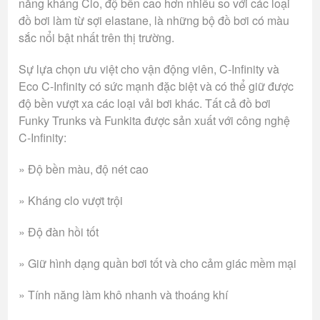
năng kháng Clo, độ bền cao hơn nhiều so với các loại
đồ bơi làm từ sợi elastane, là những bộ đồ bơi có màu
sắc nổi bật nhất trên thị trường.
Sự lựa chọn ưu việt cho vận động viên, C-Infinity và
Eco C-Infinity có sức mạnh đặc biệt và có thể giữ được
độ bền vượt xa các loại vải bơi khác. Tất cả đồ bơi
Funky Trunks và Funkita được sản xuất với công nghệ
C-Infinity:
» Độ bền màu, độ nét cao
» Kháng clo vượt trội
» Độ đàn hồi tốt
» Giữ hình dạng quần bơi tốt và cho cảm giác mềm mại
» Tính năng làm khô nhanh và thoáng khí