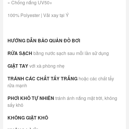
» Chống nắng UV50+
100% Polyester | Vải xay tại Ý
HƯỚNG DẪN BẢO QUẢN ĐỒ BƠI
RỬA SẠCH
bằng nước sạch sau mỗi lần sử dụng
GIẶT TAY
với xà phòng nhẹ
TRÁNH CÁC CHẤT TẨY TRẮNG
hoặc các chất tẩy
rửa mạnh
PHƠI KHÔ TỰ NHIÊN
tránh ánh nắng mặt trời, không
sấy khô
KHÔNG GIẶT KHÔ