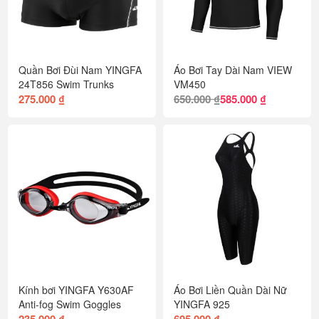
Quần Bơi Đùi Nam YINGFA
Áo Bơi Tay Dài Nam VIEW
24T856 Swim Trunks
VM450
275.000 ₫
650.000 ₫
585.000 ₫
Kính bơi YINGFA Y630AF
Áo Bơi Liền Quần Dài Nữ
Anti-fog Swim Goggles
YINGFA 925