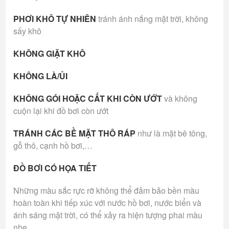
PHƠI KHÔ TỰ NHIÊN
tránh ánh nắng mặt trời, không
sấy khô
KHÔNG GIẶT KHÔ
KHÔNG LÀ/ỦI
KHÔNG GÓI HOẶC CẤT KHI CÒN ƯỚT
và không
cuộn lại khi đồ bơi còn ướt
TRÁNH CÁC BỀ MẶT THÔ RÁP
như là mặt bê tông,
gỗ thô, cạnh hồ bơi,…
ĐỒ BƠI CÓ HỌA TIẾT
Những màu sắc rực rỡ không thể đảm bảo bền màu
hoàn toàn khi tiếp xúc với nước hồ bơi, nước biển và
ánh sáng mặt trời, có thể xảy ra hiện tượng phai màu
nhẹ