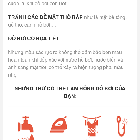
cuộn lại khi đồ bơi còn ướt
TRÁNH CÁC BỀ MẶT THÔ RÁP
như là mặt bê tông,
gỗ thô, cạnh hồ bơi,…
ĐỒ BƠI CÓ HỌA TIẾT
Những màu sắc rực rỡ không thể đảm bảo bền màu
hoàn toàn khi tiếp xúc với nước hồ bơi, nước biển và
ánh sáng mặt trời, có thể xảy ra hiện tượng phai màu
nhẹ
NHỮNG THỨ CÓ THỂ LÀM HỎNG ĐỒ BƠI CỦA
BẠN: