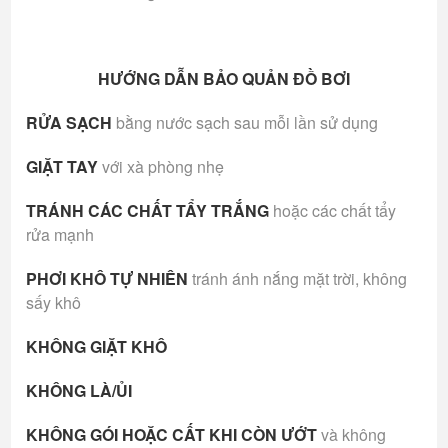
HƯỚNG DẪN BẢO QUẢN ĐỒ BƠI
RỬA SẠCH
bằng nước sạch sau mỗi lần sử dụng
GIẶT TAY
với xà phòng nhẹ
TRÁNH CÁC CHẤT TẨY TRẮNG
hoặc các chất tẩy
rửa mạnh
PHƠI KHÔ TỰ NHIÊN
tránh ánh nắng mặt trời, không
sấy khô
KHÔNG GIẶT KHÔ
KHÔNG LÀ/ỦI
KHÔNG GÓI HOẶC CẤT KHI CÒN ƯỚT
và không