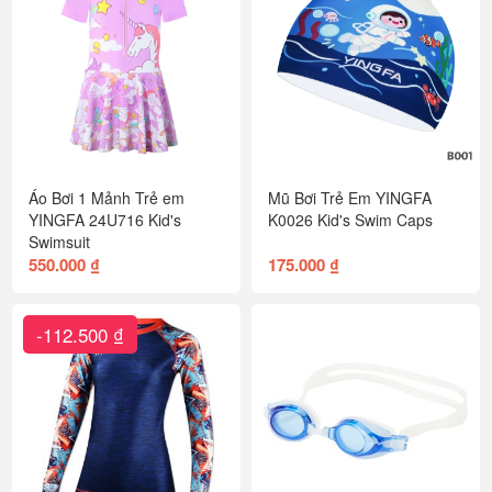
Áo Bơi 1 Mảnh Trẻ em
Mũ Bơi Trẻ Em YINGFA
YINGFA 24U716 Kid's
K0026 Kid's Swim Caps
Swimsuit
550.000 ₫
175.000 ₫
-112.500 ₫