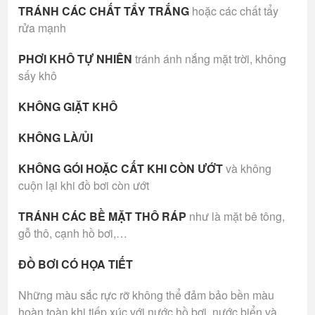
TRÁNH CÁC CHẤT TẨY TRẮNG
hoặc các chất tẩy
rửa mạnh
PHƠI KHÔ TỰ NHIÊN
tránh ánh nắng mặt trời, không
sấy khô
KHÔNG GIẶT KHÔ
KHÔNG LÀ/ỦI
KHÔNG GÓI HOẶC CẤT KHI CÒN ƯỚT
và không
cuộn lại khi đồ bơi còn ướt
TRÁNH CÁC BỀ MẶT THÔ RÁP
như là mặt bê tông,
gỗ thô, cạnh hồ bơi,…
ĐỒ BƠI CÓ HỌA TIẾT
Những màu sắc rực rỡ không thể đảm bảo bền màu
hoàn toàn khi tiếp xúc với nước hồ bơi, nước biển và