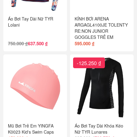
Áo Bơi Tay Dài Nữ TYR
KÍNH BƠI ARENA
Lolani
ARGAGL4100JE TOLENTY
RE:NON JUNIOR
GOGGLES TRẺ EM
750.000 ₫
637.500 ₫
595.000 ₫
-125.250 ₫
Mũ Bơi Trẻ Em YINGFA
Áo Bơi Tay Dài Khóa Kéo
K0023 Kid's Swim Caps
Nữ TYR Lunares