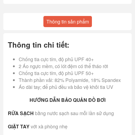
Thông tin sản phẩm
Thông tin chi tiết:
Chống tia cực tím, độ phủ UPF 40+
2 Áo ngực mềm, có lót đệm có thể tháo rời
Chống tia cực tím, độ phủ UPF 50+
Thành phần vải: 82% Polyamide, 18% Spandex
Áo dài tay; để phủ đều và bảo vệ khỏi tia UV
HƯỚNG DẪN BẢO QUẢN ĐỒ BƠI
RỬA SẠCH
bằng nước sạch sau mỗi lần sử dụng
GIẶT TAY
với xà phòng nhẹ