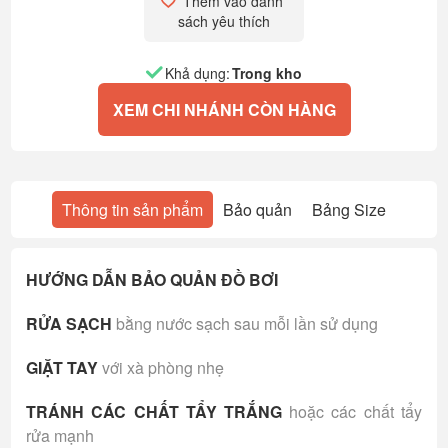
Thêm vào danh 
sách yêu thích
Khả dụng:
Trong kho
XEM CHI NHÁNH CÒN HÀNG
Thông tin sản phẩm
Bảo quản
Bảng Size
HƯỚNG DẪN BẢO QUẢN ĐỒ BƠI
RỬA SẠCH
bằng nước sạch sau mỗi lần sử dụng
GIẶT TAY
với xà phòng nhẹ
TRÁNH CÁC CHẤT TẨY TRẮNG
hoặc các chất tẩy
rửa mạnh