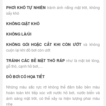
PHƠI KHÔ TỰ NHIÊN
tránh ánh nắng mặt trời, không
sấy khô
KHÔNG GIẶT KHÔ
KHÔNG LÀ/ỦI
KHÔNG GÓI HOẶC CẤT KHI CÒN ƯỚT
và không
cuộn lại khi đồ bơi còn ướt
TRÁNH CÁC BỀ MẶT THÔ RÁP
như là mặt bê tông,
gỗ thô, cạnh hồ bơi,…
ĐỒ BƠI CÓ HỌA TIẾT
Những màu sắc rực rỡ không thể đảm bảo bền màu
hoàn toàn khi tiếp xúc với nước hồ bơi, nước biển và
ánh sáng mặt trời, có thể xảy ra hiện tượng phai màu
nhẹ