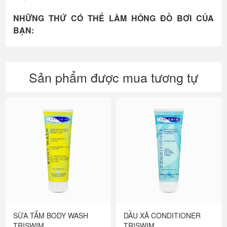
NHỮNG THỨ CÓ THỂ LÀM HỎNG ĐỒ BƠI CỦA
BẠN:
Sản phẩm được mua tương tự
SỮA TẮM BODY WASH
DẦU XÃ CONDITIONER
TRISWIM
TRISWIM