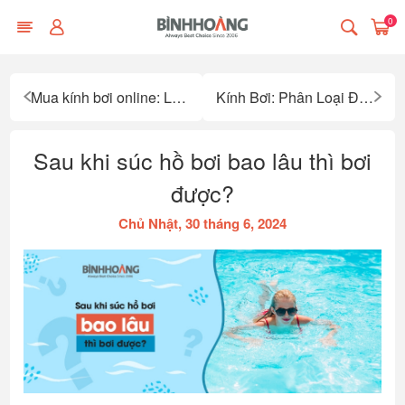
0
Mua kính bơi online: Lợi ích, rủi ro và cách chọn cửa hàng uy tín
Kính Bơi: Phân Loại Để Phù Hợp Với Mọi Hoạt Động Dưới Nước
Sau khi súc hồ bơi bao lâu thì bơi
được?
Chủ Nhật, 30 tháng 6, 2024