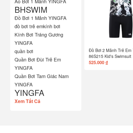
Áo Bơi 1 Mảnh YINGFA
BHSWIM
Đồ Bơi 1 Mảnh YINGFA
đồ bơi trẻ em
kính bơi
Kính Bơi Tráng Gương
YINGFA
Đồ Bơi 2 Mảnh Trẻ Em
quần bơi
86S215 Kid's Swimsuit
Quần Bơi Đùi Trẻ Em
525.000 ₫
YINGFA
Quần Bơi Tam Giác Nam
YINGFA
YINGFA
Xem Tất Cả