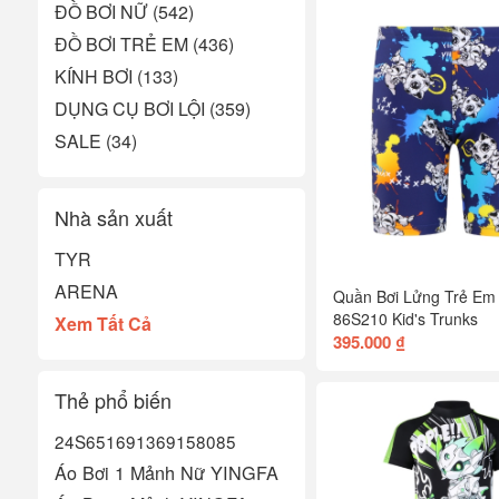
ĐỒ BƠI NỮ (542)
ĐỒ BƠI TRẺ EM (436)
KÍNH BƠI (133)
DỤNG CỤ BƠI LỘI (359)
SALE (34)
Nhà sản xuất
TYR
ARENA
Quần Bơi Lửng Trẻ Em
86S210 Kid's Trunks
Xem Tất Cả
395.000 ₫
Thẻ phổ biến
24S651
6913
6915
8085
Áo Bơi 1 Mảnh Nữ YINGFA