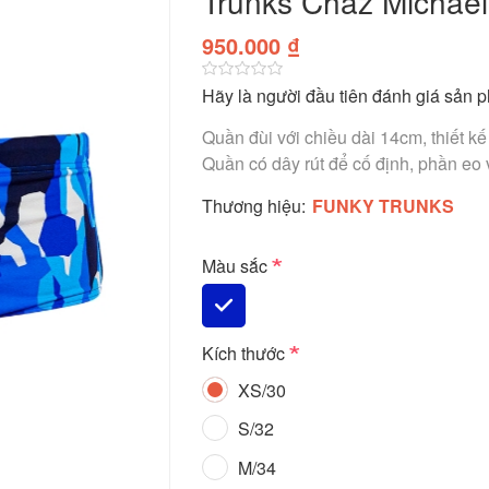
Trunks Chaz Michael
950.000 ₫
Hãy là người đầu tiên đánh giá sản 
Quần đùi với chiều dài 14cm, thiết k
Quần có dây rút để cố định, phần eo 
Thương hiệu:
FUNKY TRUNKS
*
Màu sắc
*
Kích thước
XS/30
S/32
M/34