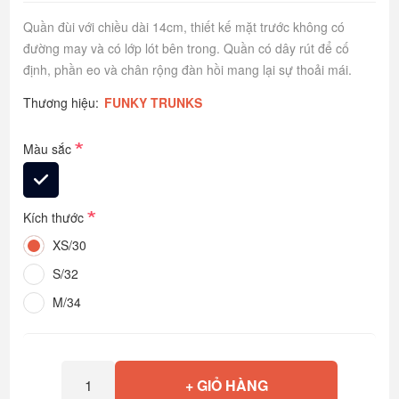
Quần đùi với chiều dài 14cm, thiết kế mặt trước không có
đường may và có lớp lót bên trong. Quần có dây rút để cố
định, phần eo và chân rộng đàn hồi mang lại sự thoải mái.
Thương hiệu:
FUNKY TRUNKS
*
Màu sắc
*
Kích thước
XS/30
S/32
M/34
+ GIỎ HÀNG