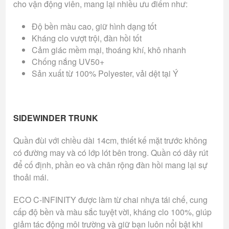
cho vận động viên, mang lại nhiều ưu điểm như:
Độ bền màu cao, giữ hình dạng tốt
Kháng clo vượt trội, đàn hồi tốt
Cảm giác mềm mại, thoáng khí, khô nhanh
Chống nắng UV50+
Sản xuất từ 100% Polyester, vải dệt tại Ý
SIDEWINDER TRUNK
Quần đùi với chiều dài 14cm, thiết kế mặt trước không
có đường may và có lớp lót bên trong. Quần có dây rút
để cố định, phần eo và chân rộng đàn hồi mang lại sự
thoải mái.
ECO C-INFINITY được làm từ chai nhựa tái chế, cung
cấp độ bền và màu sắc tuyệt vời, kháng clo 100%, giúp
giảm tác động môi trường và giữ bạn luôn nổi bật khi