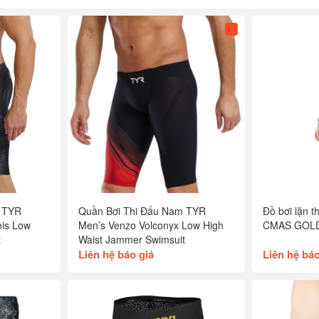
 TYR
Quần Bơi Thi Đấu Nam TYR
Đồ bơi lặn 
nis Low
Men’s Venzo Volconyx Low High
CMAS GOLD
t
Waist Jammer Swimsuit
Liên hệ báo giá
Liên hệ báo