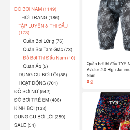
ĐỒ BƠI NAM (1149)
THỜI TRANG (186)
TẬP LUYỆN & THI ĐẤU
(173)
Quần Bơi Lửng (76)
Quần Bơi Tam Giác (73)
Đồ Bơi Thi Đấu Nam (10)
Quần bơi thi đấu TYR
Quần Áo (5)
Avictor 2.0 High Jamme
DỤNG CỤ BƠI LỘI (88)
Nam
0 ₫
HOẠT ĐỘNG (701)
ĐỒ BƠI NỮ (542)
ĐỒ BƠI TRẺ EM (436)
KÍNH BƠI (133)
DỤNG CỤ BƠI LỘI (359)
SALE (34)