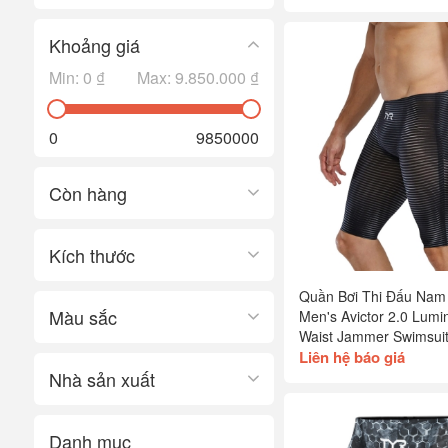
Khoảng giá
Min:
0 ₫
Max:
9.850.000 ₫
0
9850000
Còn hàng
Kích thước
Quần Bơi Thi Đấu Nam
Màu sắc
Men's Avictor 2.0 Lumi
Waist Jammer Swimsui
Liên hệ báo giá
Nhà sản xuất
Danh mục