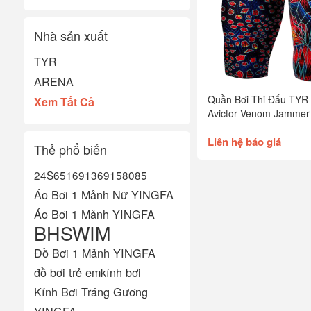
Nhà sản xuất
TYR
ARENA
Quần Bơi Thi Đấu TYR
Xem Tất Cả
Avictor Venom Jammer
Liên hệ báo giá
Thẻ phổ biến
24S651
6913
6915
8085
Áo Bơi 1 Mảnh Nữ YINGFA
Áo Bơi 1 Mảnh YINGFA
BHSWIM
Đồ Bơi 1 Mảnh YINGFA
đồ bơi trẻ em
kính bơi
Kính Bơi Tráng Gương
YINGFA