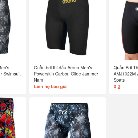
 Men's
Quần bơi thi đấu Arena Men's
Quần Bơi
r Swimsuit
Powerskin Carbon Glide Jammer
AMJ1022M A
Nam
Spats
Liên hệ báo giá
0 ₫