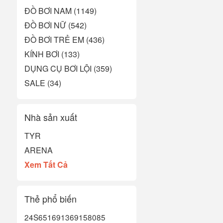
ĐỒ BƠI NAM (1149)
ĐỒ BƠI NỮ (542)
ĐỒ BƠI TRẺ EM (436)
KÍNH BƠI (133)
DỤNG CỤ BƠI LỘI (359)
SALE (34)
Nhà sản xuất
TYR
ARENA
Xem Tất Cả
Thẻ phổ biến
24S651
6913
6915
8085