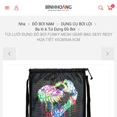
0
Nhà
ĐỒ BƠI NAM
DỤNG CỤ BƠI LỘI
Ba lô & Túi Đựng Đồ Bơi
TÚI LƯỚI ĐỰNG ĐỒ BƠI FUNKY MESH GEAR BAG SEXY REXY
HỌA TIẾT 65CMX48.5CM