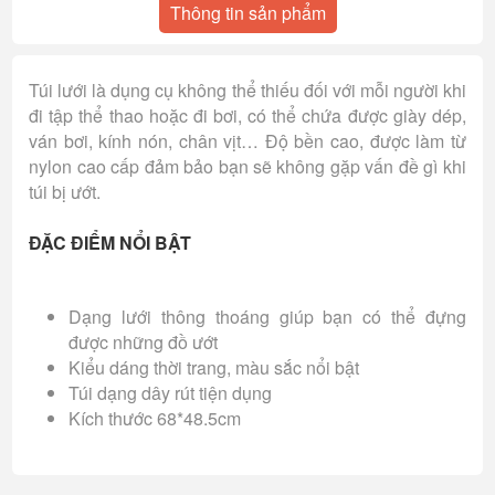
Thông tin sản phẩm
Túi lưới là dụng cụ không thể thiếu đối với mỗi người khi
đi tập thể thao hoặc đi bơi, có thể chứa được giày dép,
ván bơi, kính nón, chân vịt… Độ bền cao, được làm từ
nylon cao cấp đảm bảo bạn sẽ không gặp vấn đề gì khi
túi bị ướt.
ĐẶC ĐIỂM NỔI BẬT
Dạng lưới thông thoáng giúp bạn có thể đựng
được những đồ ướt
Kiểu dáng thời trang, màu sắc nổi bật
Túi dạng dây rút tiện dụng
Kích thước 68*48.5cm