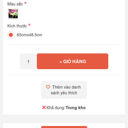
*
Màu sắc
*
Kích thước
65cmx48.5cm
+ GIỎ HÀNG
Thêm vào danh 
sách yêu thích
Khả dụng:
Trong kho