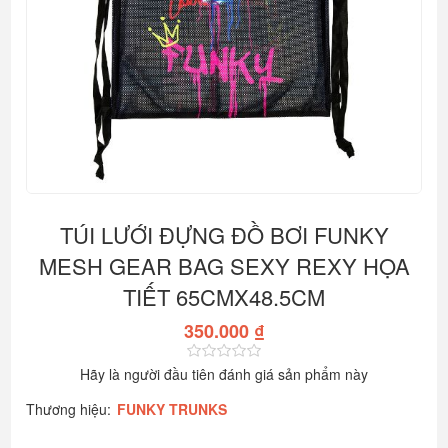
TÚI LƯỚI ĐỰNG ĐỒ BƠI FUNKY
MESH GEAR BAG SEXY REXY HỌA
TIẾT 65CMX48.5CM
350.000 ₫
Hãy là người đầu tiên đánh giá sản phẩm này
Thương hiệu:
FUNKY TRUNKS